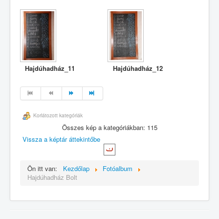
Hajdúhadház_11
Hajdúhadház_12
Korlátozott kategóriák
Összes kép a kategóriákban: 115
Vissza a képtár áttekintőbe
Ön itt van:
Kezdőlap
Fotóalbum
Hajdúhadház Bolt