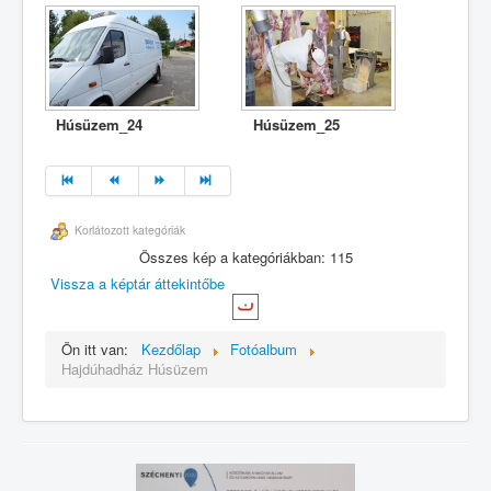
Húsüzem_24
Húsüzem_25
Korlátozott kategóriák
Összes kép a kategóriákban: 115
Vissza a képtár áttekintőbe
Ön itt van:
Kezdőlap
Fotóalbum
Hajdúhadház Húsüzem