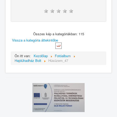
Összes kép a kategóriákban: 115
Vissza a kategória áttekintőbe
Ön itt van:
Kezdőlap
Fotóalbum
Hajdúhadház Bolt
Húsüzem_47