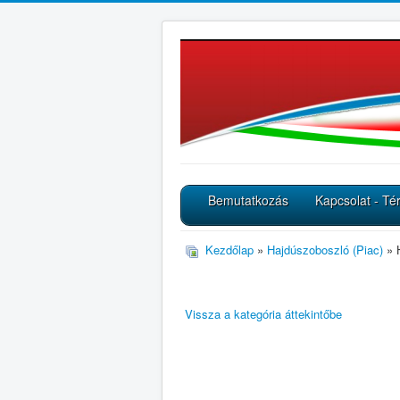
Bemutatkozás
Kapcsolat - Té
Kezdőlap
»
Hajdúszoboszló (Piac)
» 
Vissza a kategória áttekintőbe