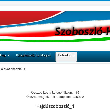
rkép
Késztermék katalógus
Fotóalbum
Hajdúszoboszló_4
Összes kép a kategóriákban: 115
Összes megtekintés a képekre: 225,892
Hajdúszoboszló_4