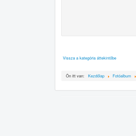
Vissza a kategória áttekintőbe
Ön itt van:
Kezdőlap
Fotóalbum